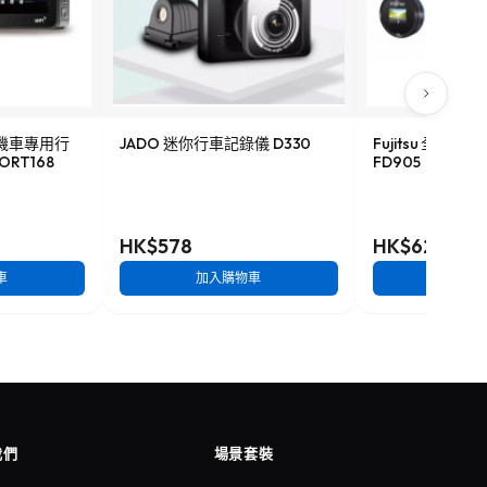
HD機車專用行
JADO 迷你行車記錄儀 D330
Fujitsu 全高
ORT168
FD905
HK$578
HK$628
車
加入購物車
加入
我們
場景套裝