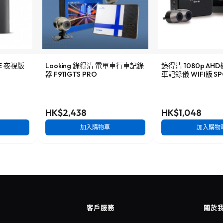
NE 夜視版
Looking 錄得清 電單車行車記錄
錄得清 1080p A
器 F911GTS PRO
車記錄儀 WIFI版 SP
HK$2,438
HK$1,048
加入購物車
加入購物
客戶服務
關於