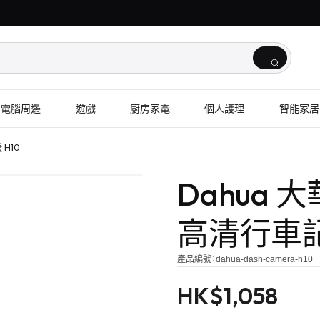
電腦周邊
遊戲
廚房家電
個人護理
智能家居
 H10
Dahua 大
高清行車記
產品編號：
dahua-dash-camera-h10
HK$
1,058