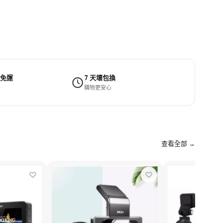
 免運
7 天壞包換
購物更安心
查看全部 →