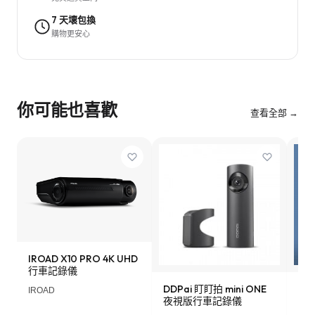
7 天壞包換
購物更安心
你可能也喜歡
查看全部 →
IROAD X10 PRO 4K UHD
行車記錄儀
DDPai 盯盯拍 mini ONE
Lo
IROAD
夜視版行車記錄儀
車記