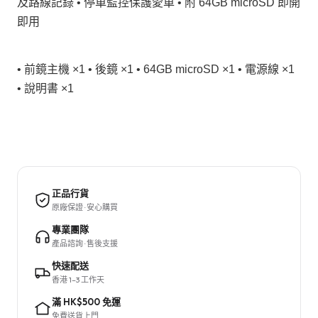
及路線記錄 • 停車監控保護愛車 • 附 64GB microSD 即開
即用
• 前鏡主機 ×1 • 後鏡 ×1 • 64GB microSD ×1 • 電源線 ×1
• 說明書 ×1
正品行貨
原廠保證 · 安心購買
專業團隊
產品諮詢 · 售後支援
快速配送
香港 1–3 工作天
滿 HK$500 免運
免費送貨上門