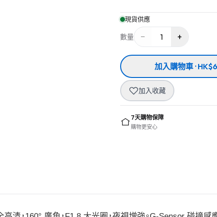
現貨供應
−
+
1
數量
加入購物車 · HK$6
加入收藏
7天購物保障
購物更安心
儀，1080P 全高清，160° 廣角，F1.8 大光圈，夜視增強。G-Sen