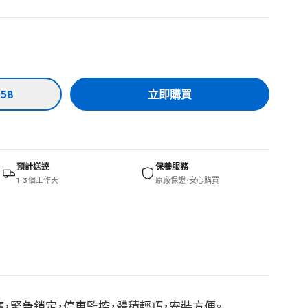
58
立即購買
預計送達
保養服務
1–3 個工作天
原廠保證 · 安心購買
sor 碰撞感應，緊急鎖定，停車監控，體積輕巧，安裝方便。