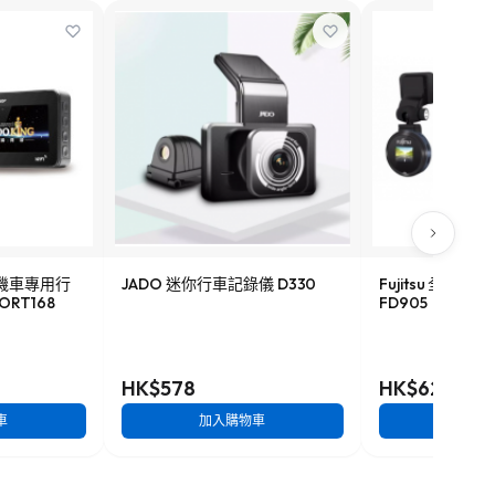
HD機車專用行
JADO 迷你行車記錄儀 D330
Fujitsu 全高
ORT168
FD905
HK$578
HK$628
車
加入購物車
加入