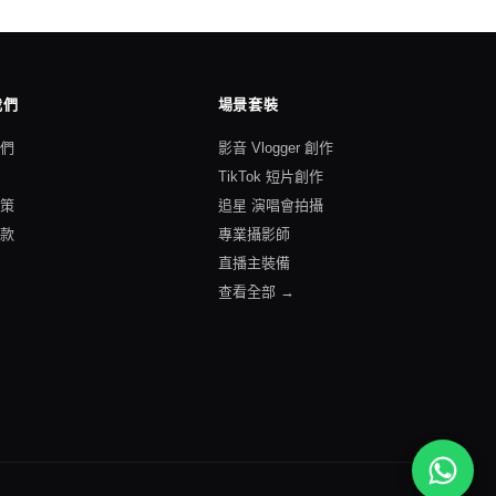
我們
場景套裝
我們
影音 Vlogger 創作
格
TikTok 短片創作
政策
追星 演唱會拍攝
條款
專業攝影師
直播主裝備
查看全部 →