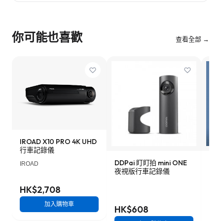
你可能也喜歡
查看全部 →
IROAD X10 PRO 4K UHD
行車記錄儀
DDPai 盯盯拍 mini ONE
Lo
IROAD
夜視版行車記錄儀
車記
HK$2,708
加入購物車
HK$608
HK