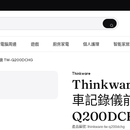
電腦周邊
遊戲
廚房家電
個人護理
智能家居
鏡 TW-Q200DCHG
1
/
2
Thinkware
Thinkwa
車記錄儀前
Q200DC
產品編號：
thinkware-tw-q200dchg