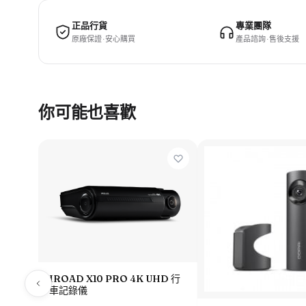
正品行貨
專業團隊
原廠保證 · 安心購買
產品諮詢 · 售後支援
你可能也喜歡
IROAD X10 PRO 4K UHD 行
車記錄儀