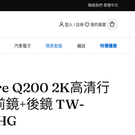
聯絡我們
繁體中文
登入 / 註冊
我的最愛
汽車電子
場景套裝
雜誌
特價優惠
re Q200 2K高清行
鏡+後鏡 TW-
HG