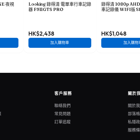
ONE 夜視
Looking 錄得清 電單車行車記錄
錄得清 1080p A
器 F911GTS PRO
車記錄儀 WIFI版 S
HK$2,438
HK$1,048
加入購物車
加入購物
客戶服務
關於
聯絡我們
關於
策
常見問題
部落
訂單追蹤
私隱
服務