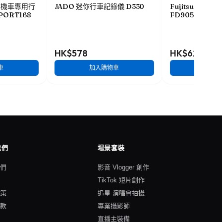
HD機車專用行
JADO 迷你行車記錄儀 D330
Fujitsu 全高
PORT168
FD905
HK$578
HK$628
車
加入購物車
加入
我們
場景套裝
我們
影音 Vlogger 創作
格
TikTok 短片創作
政策
追星 演唱會拍攝
條款
專業攝影師
直播主裝備