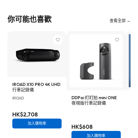
你可能也喜歡
查看全部 →
IROAD X10 PRO 4K UHD
行車記錄儀
DDPai 盯盯拍 mini ONE
Lo
IROAD
夜視版行車記錄儀
車記
HK$2,708
加入購物車
HK$608
HK
加入購物車