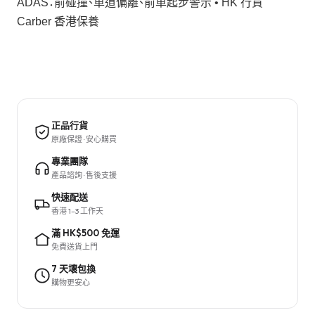
ADAS：前碰撞、車道偏離、前車起步警示 • HK 行貨
Carber 香港保養
正品行貨
原廠保證 · 安心購買
專業團隊
產品諮詢 · 售後支援
快速配送
香港 1–3 工作天
滿 HK$500 免運
免費送貨上門
7 天壞包換
購物更安心