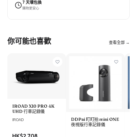
7 天壞包換
購物更安心
你可能也喜歡
查看全部 →
IROAD X10 PRO 4K
UHD 行車記錄儀
DDPai 盯盯拍 mini ONE
Lo
IROAD
夜視版行車記錄儀
車記
HK$2,708