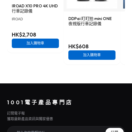
IROAD X10 PRO 4K UHD
行車記錄儀
DDPai 盯盯拍 mini ONE
Lo
IROAD
夜視版行車記錄儀
車記
HK$2,708
加入購物車
HK$608
HK
加入購物車
1001電子產品專門店
訂閱電子報
獲取最新產品資訊與獨家優惠