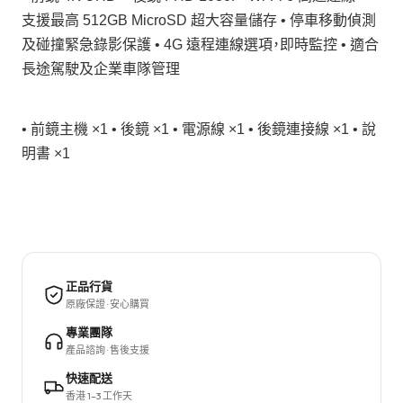
支援最高 512GB MicroSD 超大容量儲存 • 停車移動偵測
及碰撞緊急錄影保護 • 4G 遠程連線選項，即時監控 • 適合
長途駕駛及企業車隊管理
• 前鏡主機 ×1 • 後鏡 ×1 • 電源線 ×1 • 後鏡連接線 ×1 • 說
明書 ×1
正品行貨
原廠保證 · 安心購買
專業團隊
產品諮詢 · 售後支援
快速配送
香港 1–3 工作天