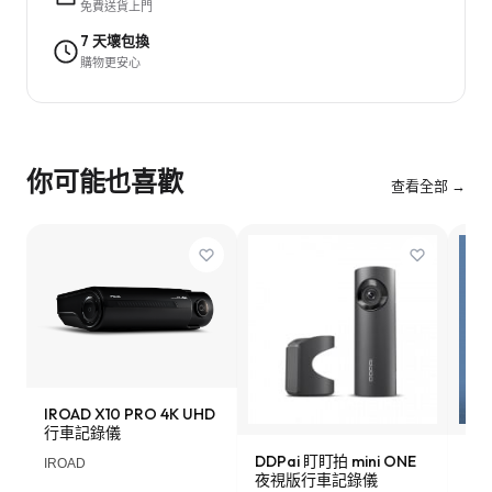
免費送貨上門
7 天壞包換
購物更安心
你可能也喜歡
查看全部 →
IROAD X10 PRO 4K UHD
行車記錄儀
DDPai 盯盯拍 mini ONE
Lo
IROAD
夜視版行車記錄儀
車記