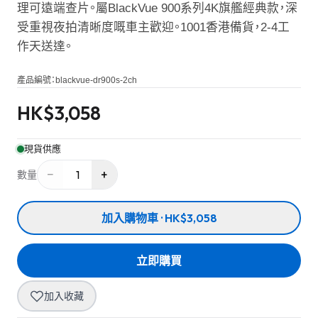
理可遠端查片。屬BlackVue 900系列4K旗艦經典款，深
受重視夜拍清晰度嘅車主歡迎。1001香港備貨，2-4工
作天送達。
產品編號：
blackvue-dr900s-2ch
HK$
3,058
現貨供應
−
+
1
數量
加入購物車 · HK$3,058
立即購買
加入收藏