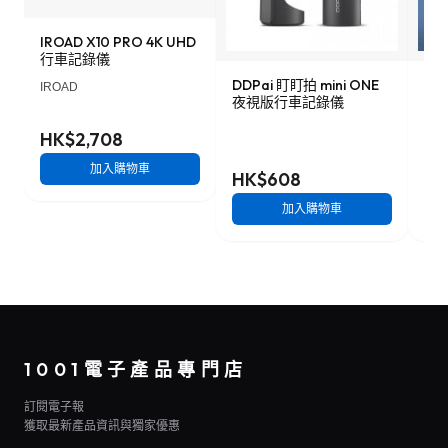
IROAD X10 PRO 4K UHD
行車記錄儀
DDPai 盯盯拍 mini ONE
Lo
IROAD
夜視版行車記錄儀
車記
HK$2,708
加入購物車
HK$608
HK
加入購物車
1001電子產品專門店
訂閱電子報
獲取最新產品資訊與獨家優惠