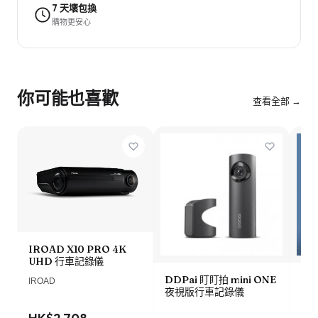
7 天壞包換
購物更安心
你可能也喜歡
查看全部 →
IROAD X10 PRO 4K
UHD 行車記錄儀
DDPai 盯盯拍 mini ONE
Lo
IROAD
夜視版行車記錄儀
車記