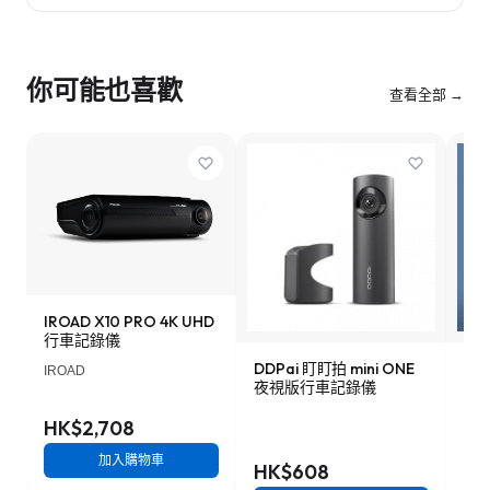
你可能也喜歡
查看全部 →
IROAD X10 PRO 4K UHD
行車記錄儀
DDPai 盯盯拍 mini ONE
Lo
IROAD
夜視版行車記錄儀
車記
HK$2,708
加入購物車
HK$608
HK