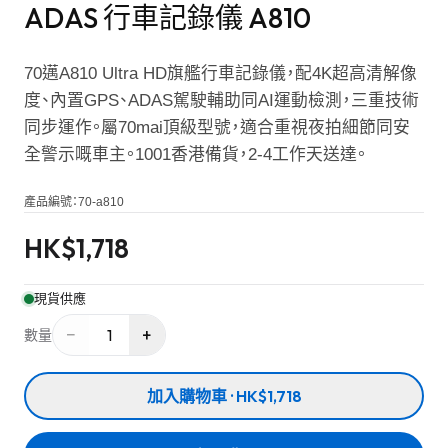
ADAS 行車記錄儀 A810
70邁A810 Ultra HD旗艦行車記錄儀，配4K超高清解像
度、內置GPS、ADAS駕駛輔助同AI運動檢測，三重技術
同步運作。屬70mai頂級型號，適合重視夜拍細節同安
全警示嘅車主。1001香港備貨，2-4工作天送達。
產品編號：
70-a810
HK$
1,718
現貨供應
−
+
1
數量
加入購物車 · HK$1,718