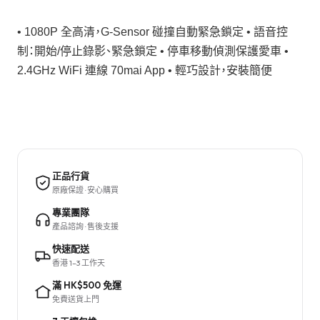
• 1080P 全高清，G-Sensor 碰撞自動緊急鎖定 • 語音控
制：開始/停止錄影、緊急鎖定 • 停車移動偵測保護愛車 •
2.4GHz WiFi 連線 70mai App • 輕巧設計，安裝簡便
正品行貨
原廠保證 · 安心購買
專業團隊
產品諮詢 · 售後支援
快速配送
香港 1–3 工作天
滿 HK$500 免運
免費送貨上門