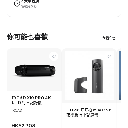
7 天壞包換
購物更安心
你可能也喜歡
查看全部 →
IROAD X10 PRO 4K
UHD 行車記錄儀
DDPai 盯盯拍 mini ONE
Lo
IROAD
夜視版行車記錄儀
車記
HK$2,708