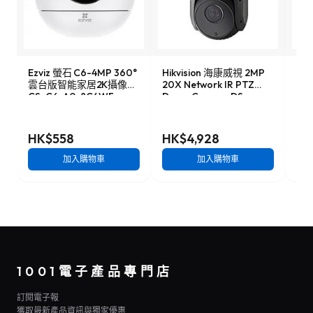
Ezviz 螢石 C6-4MP 360°
Hikvision 海康威視 2MP
Ezv
雲台版智能家居2K攝像頭
20X Network IR PTZ
無死
CS-C6-A0-8C4WF
Dome Camera DS-
H9
2DE5220I-AE
HK$558
HK$4,928
HK
加入購物車
加入購物車
1001電子產品專門店
訂閱電子報
獲取最新產品資訊與獨家優惠