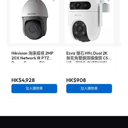
Hikvision 海康威視 2MP
Ezviz 螢石 H9c Dual 2K
Reo
20X Network IR PTZ
無死角雙鏡頭攝像頭 CS-
Sma
Dome Camera DS-
H9c-R100-8H33WKFL
Cam
2DE5220I-AE
戶
HK$4,928
HK$908
HK
加入購物車
加入購物車