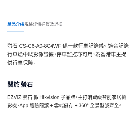
產品介紹
規格
評價
送貨及退換
螢石 CS-C6-A0-8C4WF 係一款行車記錄儀。 適合記錄
行車途中嘅影像證據，停車監控亦可用，為香港車主提
供行車保障。
關於 螢石
EZVIZ 螢石 係 Hikvision 子品牌，主打消費級智能家居攝
影機，App 體驗簡潔 + 雲端儲存 + 360° 全景型號齊全。