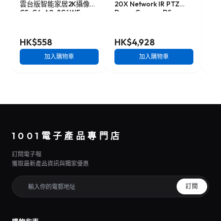
雲台版智能家居2K攝像頭
20X Network IR PTZ
無死
CS-C6-A0-8C4WF
Dome Camera DS-
H9
2DE5220I-AE
HK$558
HK$4,928
HK
加入購物車
加入購物車
1001電子產品專門店
訂閱電子報
獲取最新產品資訊與獨家優惠
訂閱