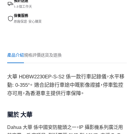
預計送達
1–3 個工作天
保養服務
原廠保證 · 安心購買
產品介紹
規格
評價
送貨及退換
大華 HDBW2230EP-S-S2 係一款行車記錄儀，水平移
動: 0-355°。 適合記錄行車途中嘅影像證據，停車監控
亦可用，為香港車主提供行車保障。
關於 大華
Dahua 大華 係中國安防龍頭之一，IP 攝影機系列廣泛用