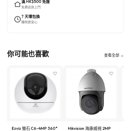
滿 HK$500 免運
免費送貨上門
7 天壞包換
購物更安心
你可能也喜歡
查看全部 →
Ezviz 螢石 C6-4MP 360°
Hikvision 海康威視 2MP
Ezv