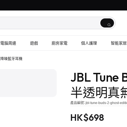
電腦周邊
遊戲
廚房家電
個人護理
智能家居
明真無線降噪藍牙耳機
1
/
2
JBL Tune B
半透明真
產品編號：
jbl-tune-buds-2-ghost-edit
HK$
698