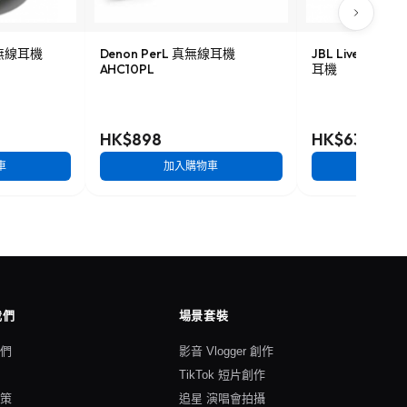
 真無線耳機
Denon PerL 真無線耳機
JBL Live Pro
AHC10PL
耳機
HK$898
HK$638
車
加入購物車
加入
我們
場景套裝
我們
影音 Vlogger 創作
格
TikTok 短片創作
政策
追星 演唱會拍攝