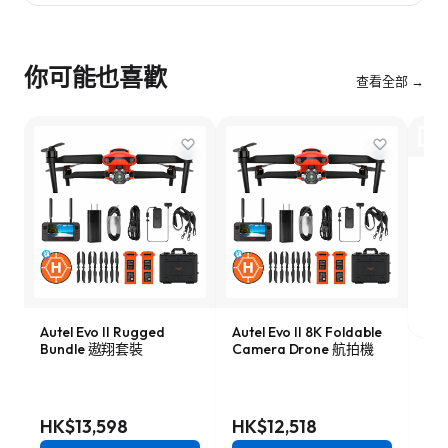
你可能也喜歡
查看全部 →
DJI
HK
Autel Evo II Rugged
Autel Evo II 8K Foldable
Bundle 遨翔套裝
Camera Drone 航拍機
HK$13,598
HK$12,518