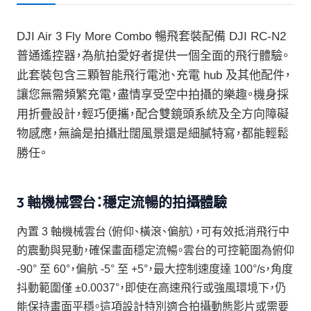
DJI Air 3 Fly More Combo 暢飛套裝配備 DJI RC-N2
普通遙控器，為航拍愛好者提供一個全面的飛行體驗。
此套裝包含三顆智能飛行電池、充電 hub 及其他配件，
讓您無需頻繁充電，盡情享受空中拍攝的樂趣。機身採
用折疊設計，輕巧便攜，配合雙鏡頭系統及全方向障礙
物感應，無論是拍攝壯闊風景還是細膩特寫，都能輕鬆
勝任。
3 軸機械雲台：穩定流暢的拍攝體驗
內置 3 軸機械雲台（俯仰、橫滾、偏航），可有效抵消飛行中
的震動與晃動，確保畫面穩定流暢。雲台的可控範圍為俯仰
-90° 至 60°，偏航 -5° 至 +5°，最大控制速度達 100°/s，角度
抖動範圍僅 ±0.0037°，即使在高速飛行或強風環境下，仍
能保持畫面平穩。這項設計特別適合拍攝動態影片或需要