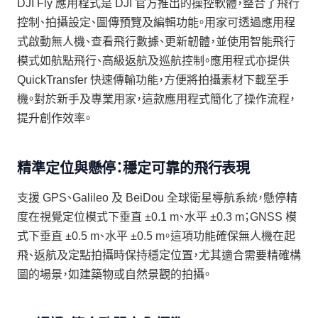
DJI Fly 應用程式是 DJI 官方推出的操控軟體，整合了飛行
控制、拍攝設定、圖傳預覽及編輯功能。用家可透過應用程
式啟動無人機、查看飛行數據、更新韌體，並使用智能飛行
模式如航點飛行、高級返航及巡航控制。應用程式亦提供
QuickTransfer 快速傳輸功能，方便將拍攝素材下載至手
機。對於新手及專業用家，這款應用程式簡化了操作流程，
提升創作效率。
精準定位與懸停：穩定可靠的飛行表現
支援 GPS、Galileo 及 BeiDou 全球衛星導航系統，懸停精
度在視覺定位模式下垂直 ±0.1 m、水平 ±0.3 m；GNSS 模
式下垂直 ±0.5 m、水平 ±0.5 m。這項功能確保無人機在起
飛、返航及定點拍攝時保持穩定位置，尤其適合需要精確構
圖的場景，如建築物或自然景觀的拍攝。