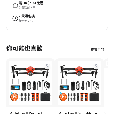
滿 HK$500 免運
免費送貨上門
7 天壞包換
購物更安心
你可能也喜歡
查看全部 →
DJI
HK
Autel Evo II Rugged
Autel Evo II 8K Foldable