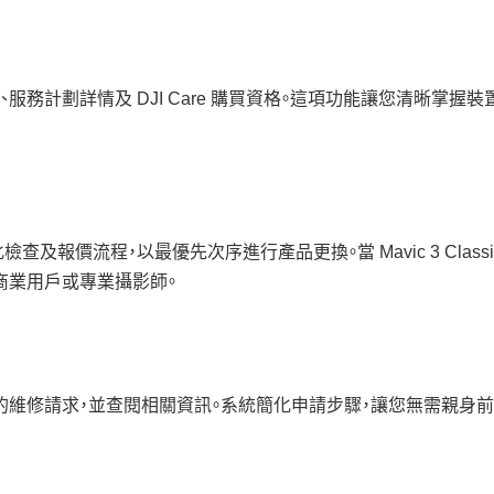
c 的啟用狀態、服務計劃詳情及 DJI Care 購買資格。這項功能讓您
sh 用戶而設，簡化檢查及報價流程，以最優先次序進行產品更換。當 Mavic 
商業用戶或專業攝影師。
assic 的維修請求，並查閱相關資訊。系統簡化申請步驟，讓您無需