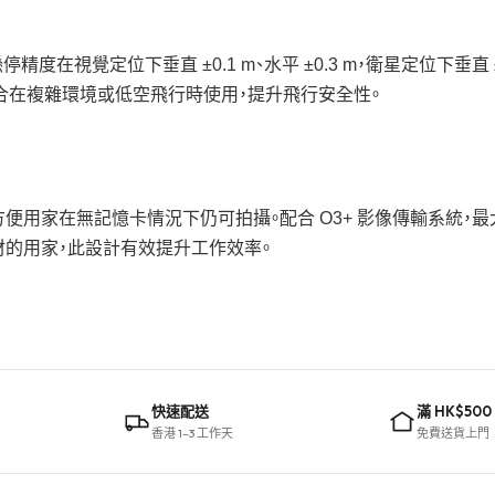
統，懸停精度在視覺定位下垂直 ±0.1 m、水平 ±0.3 m，衛星定位下垂
合在複雜環境或低空飛行時使用，提升飛行安全性。
.9 GB），方便用家在無記憶卡情況下仍可拍攝。配合 O3+ 影像傳輸系統，最大
備份素材的用家，此設計有效提升工作效率。
快速配送
滿 HK$500
香港 1–3 工作天
免費送貨上門