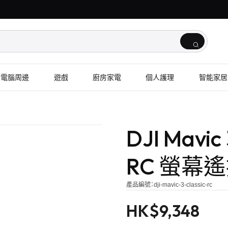
電腦周邊
遊戲
廚房家電
個人護理
智能家居
DJI Mavic 
RC 螢幕
產品編號：
dji-mavic-3-classic-rc
HK$
9,348