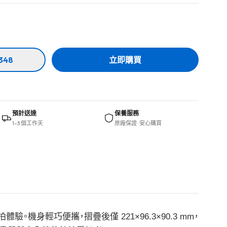
348
立即購買
預計送達
保養服務
1–3 個工作天
原廠保證 · 安心購買
業級航拍體驗。機身輕巧便攜，摺疊後僅 221×96.3×90.3 mm，