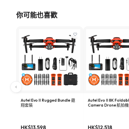
你可能也喜歡
Autel Evo II Rugged Bundle 遨
Autel Evo II 8K Foldab
翔套裝
Camera Drone 航拍機
HK$13,598
HK$12,518