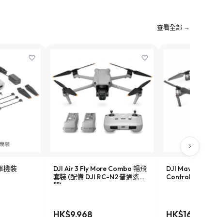
查看全部 →
e 單機裝
DJI Air 3 Fly More Combo 暢飛
DJI Mavic 2 Pro
套裝 (配備 DJI RC-N2 普通遙控
Controller
器)
HK$9,968
HK$16,228