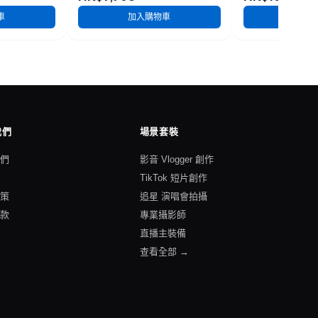
車
加入購物車
加入
我們
場景套裝
我們
影音 Vlogger 創作
格
TikTok 短片創作
政策
追星 演唱會拍攝
條款
專業攝影師
直播主裝備
查看全部 →