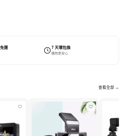
 免運
7 天壞包換
購物更安心
查看全部 →