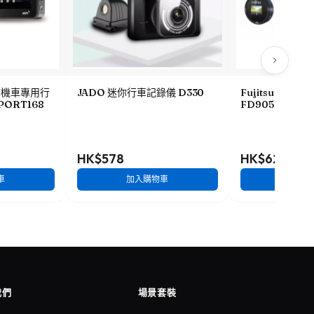
HD機車專用行
JADO 迷你行車記錄儀 D330
Fujitsu 全高
PORT168
FD905
HK$578
HK$628
車
加入購物車
加入
我們
場景套裝