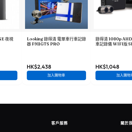
ONE 夜視
Looking 錄得清 電單車行車記錄
錄得清 1080p A
器 F911GTS PRO
車記錄儀 WIFI版 S
HK$2,438
HK$1,048
加入購物車
加入購物
客戶服務
關於