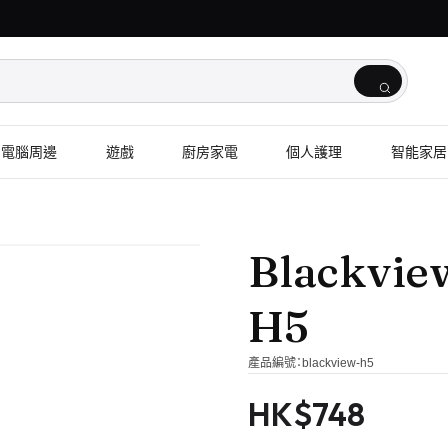
電腦周邊
遊戲
廚房家電
個人護理
智能家居
Blackv
H5
產品編號：
blackview-h5
HK$
748