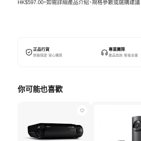
HK$597.00。如需詳細產品介紹、規格參數或選購
正品行貨
專業團隊
原廠保證 · 安心購買
產品諮詢 · 售後支援
你可能也喜歡