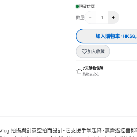
現貨供應
−
+
1
數量
加入購物車 · HK$8,
加入收藏
7天購物保障
購物更安心
為日常 Vlog 拍攝與創意空拍而設計。它支援手掌起降，無需遙