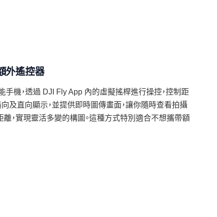
需額外遙控器
接智能手機，透過 DJI Fly App 內的虛擬搖桿進行操控，控制距
支援橫向及直向顯示，並提供即時圖傳畫面，讓你隨時查看拍攝
距離，實現靈活多變的構圖。這種方式特別適合不想攜帶額