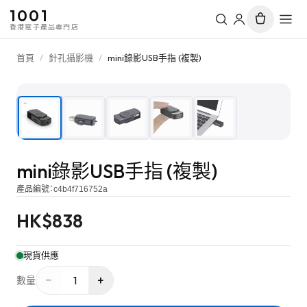
1001
香港電子產品專門店
首頁
/
針孔攝影機
/
mini錄影USB手指 (複製)
1
/
5
mini錄影USB手指 (複製)
產品編號：
c4b4f716752a
HK$
838
現貨供應
−
+
1
數量