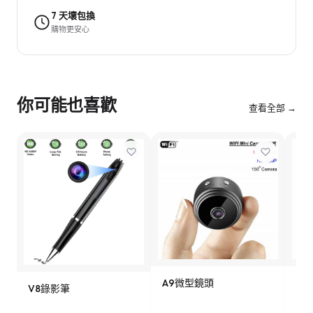
7 天壞包換
購物更安心
你可能也喜歡
查看全部 →
A9微型鏡頭
9
V8錄影筆
影