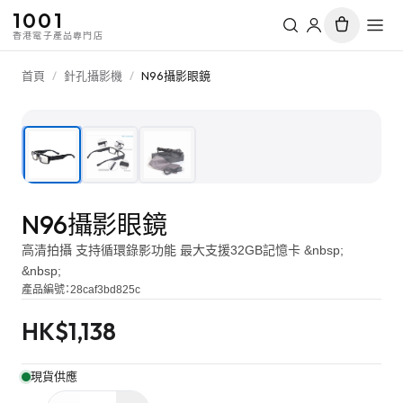
1001
香港電子產品專門店
首頁
/
針孔攝影機
/
N96攝影眼鏡
1
/
3
N96攝影眼鏡
高清拍攝 支持循環錄影功能 最大支援32GB記憶卡 &nbsp;
&nbsp;
產品編號：
28caf3bd825c
HK$
1,138
現貨供應