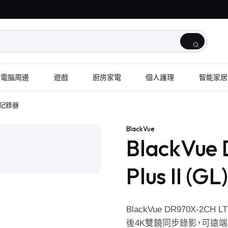
電腦周邊
遊戲
廚房家電
個人護理
智能家居
 行車記錄器
1
/
2
BlackVue
BlackVue
Plus II 
BlackVue DR970X-2C
後4K雙鏡同步錄影，可遠端查片