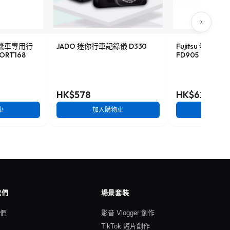
HD機車專用行
JADO 迷你行車記錄儀 D330
Fujitsu 全高
ORT168
FD905
HK$578
HK$628
車
加入購物車
加入
我們
場景套裝
我們
影音 Vlogger 創作
格
TikTok 短片創作