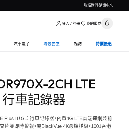
聯絡我們
繁體中文
登入 / 註冊
我的最愛
汽車電子
場景套裝
雜誌
特價優惠
 DR970X-2CH LTE
(GL) 行車記錄器
H LTE Plus II（GL）行車記錄器，內置4G LTE雲端連網兼前
並即時警報。屬BlackVue 4K最旗艦級。1001香港