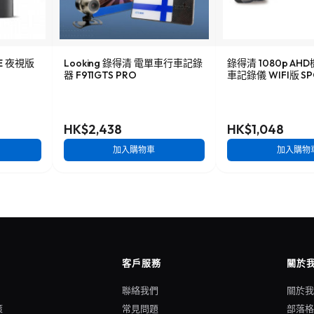
NE 夜視版
Looking 錄得清 電單車行車記錄
錄得清 1080p A
器 F911GTS PRO
車記錄儀 WIFI版 SP
HK$2,438
HK$1,048
加入購物車
加入購物
客戶服務
關於
聯絡我們
關於
策
常見問題
部落