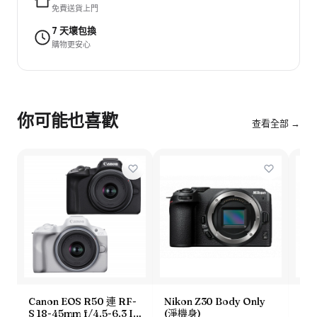
免費送貨上門
7 天壞包換
購物更安心
你可能也喜歡
查看全部 →
Canon EOS R50 連 RF-
Nikon Z30 Body Only
Ca
S 18-45mm f/4.5-6.3 IS
(淨機身)
S18