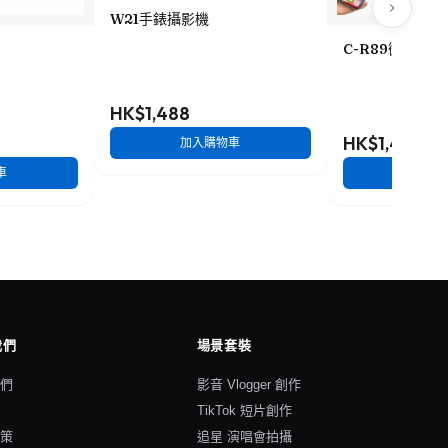
W21手錶攝影機
C-R89微型攝錄
HK$1,488
HK$1,488
加入購物車
車
加入
我們
場景套裝
我們
影音 Vlogger 創作
格
TikTok 短片創作
政策
追星 演唱會拍攝