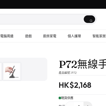
電腦周邊
遊戲
廚房家電
個人護理
智能家居
1
/
6
P72無線
產品編號：
P72
HK$
2,168
現貨供應