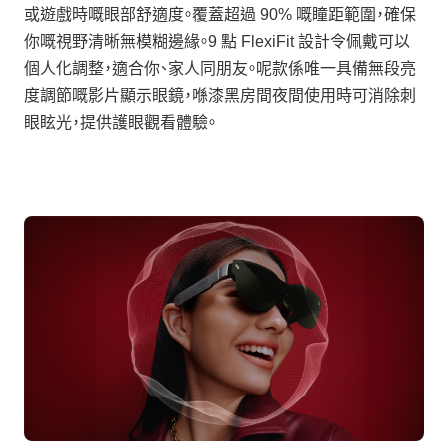
或遊戲時嘅眼部舒適度。覆蓋超過 90% 嘅瞳距範圍，確保
你嘅視野清晰無模糊邊緣。9 點 FlexiFit 設計令佩戴可以
個人化調整，適合你、家人同朋友。呢款係唯一具備無段亮
度調節嘅影片顯示眼鏡，喺漆黑房間夜間使用時可消除刺
眼眩光，提供護眼觀看體驗。