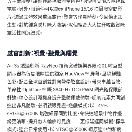
等主流服務，讓你輕鬆存取海量內容，唔使再受限於電視或
電腦。另外，眼鏡仲可以顯示 iPhone 15/16 拍攝嘅空間影
片，透過立體效果重溫旅行、聚會等珍貴時刻，令回憶更加
生動。對於鍾意睇片嘅人嚟講，呢個組合大大提升咗觀賞嘅
靈活性同沉浸感。
感官創新：視覺、聽覺與觸覺
Air 3s 透過創新 RayNeo 技術突破娛樂界限。201 吋巨型
顯示器為每隻眼睛提供獨家 HueView™ 屏幕，呈現鮮豔
色彩，配合全球首創雙對向聲學腔室設計，帶來卓越音效。
革命性 OptiCare™ 嘅 3840 Hz DC+PWM 調光確保眼部
舒適，精心設計嘅機身提升整體佩戴體驗。呢啲元素共同創
造出非凡體驗，必須親眼見證。遊戲模式：以 145%
sRGB@6700K 增強細節同對比度，令快速場景中物件邊
緣更清晰，提升敵人輪廓可見度——更低延遲同模糊。標準
模式：適合日常使用，以 NTSC@6500K 還原適中飽和度