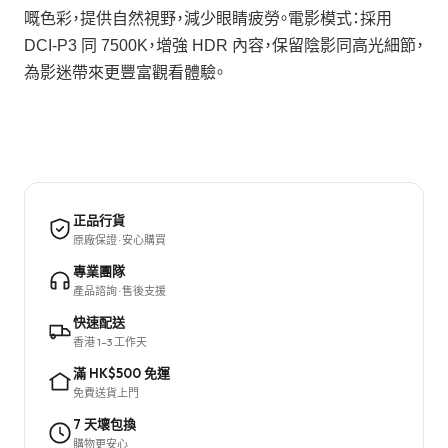
嘅色彩，提供自然視野，減少眼睛疲勞。電影模式：採用
DCI-P3 同 7500K，增強 HDR 內容，保留陰影同高光細節，
為影迷帶來更豐富觀看體驗。
正品行貨
原廠保證 · 安心購買
專業團隊
產品諮詢 · 售後支援
快速配送
香港 1–3 工作天
滿 HK$500 免運
免費送貨上門
7 天壞包換
購物更安心