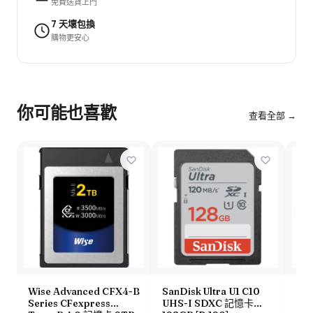
免費送貨上門
7 天壞包換
購物更安心
你可能也喜歡
查看全部 →
Wise Advanced CFX4-B
SanDisk Ultra U1 C10
So
Series CFexpress
UHS-I SDXC 記憶卡
Ser