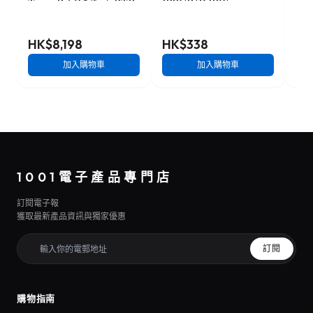
Type-B 4.0 記憶卡 2TB
128GB [R:120]
B 
[R:3500 W:3000]
(SDSDUN4-128G)
W:1
(CFX4-B2048M2)
HK$8,198
HK$338
HK
加入購物車
加入購物車
1001電子產品專門店
訂閱電子報
獲取最新產品資訊與獨家優惠
訂閱
購物指南