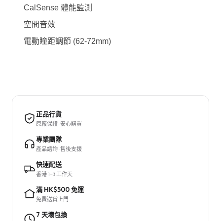
CalSense 體能監測
空間音效
電動瞳距調節 (62-72mm)
正品行貨
原廠保證 · 安心購買
專業團隊
產品諮詢 · 售後支援
快速配送
香港 1–3 工作天
滿 HK$500 免運
免費送貨上門
7 天壞包換