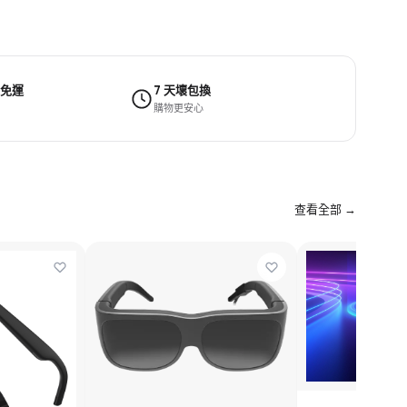
 免運
7 天壞包換
購物更安心
查看全部 →