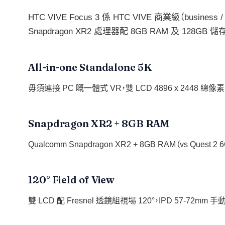
HTC VIVE Focus 3 係 HTC VIVE 商業級（busine
Snapdragon XR2 處理器配 8GB RAM 及 128GB 儲
All-in-one Standalone 5K
毋須連接 PC 嘅一體式 VR，雙 LCD 4896 x 2448 總像素（每
Snapdragon XR2 + 8GB RAM
Qualcomm Snapdragon XR2 + 8GB RAM（vs Quest 2
120° Field of View
雙 LCD 配 Fresnel 透鏡組視場 120°，IPD 57-72mm 