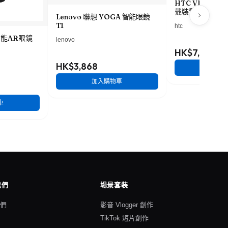
HTC VIVE XR 
戴裝置
Lenovo 聯想 YOGA 智能眼鏡
T1
htc
 智能AR眼鏡
lenovo
HK$7,568
HK$3,868
加入
加入購物車
車
我們
場景套裝
我們
影音 Vlogger 創作
格
TikTok 短片創作