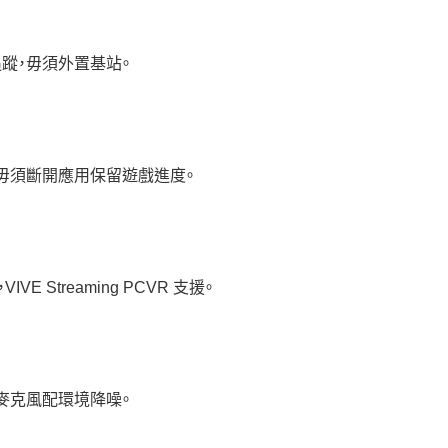
器追蹤，毋須外置基站。
更換毋須斷開應用保留遊戲進度。
，VIVE Streaming PCVR 支援。
ENC 麥克風配環境降噪。