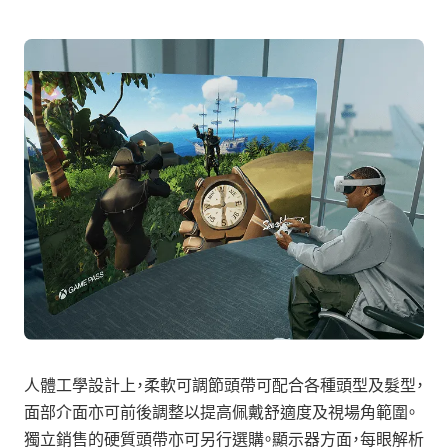
人體工學設計上，柔軟可調節頭帶可配合各種頭型及髮型，
面部介面亦可前後調整以提高佩戴舒適度及視場角範圍。
獨立銷售的硬質頭帶亦可另行選購。顯示器方面，每眼解析