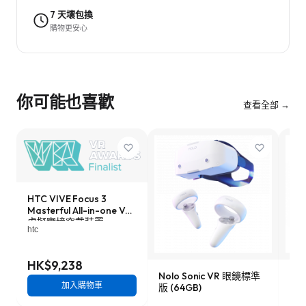
7 天壞包換
購物更安心
你可能也喜歡
查看全部 →
HTC VIVE Focus 3
Masterful All-in-one VR
虛擬實境穿戴裝置
htc
HK$9,238
Nolo Sonic VR 眼鏡標準
YV
加入購物車
版 (64GB)
(12