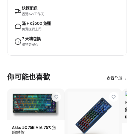
快速配送
香港 1–3 工作天
滿 HK$500 免運
免費送貨上門
7 天壞包換
購物更安心
你可能也喜歡
查看全部 →
Akko 5075B VIA 75% 無
Key
線鍵盤