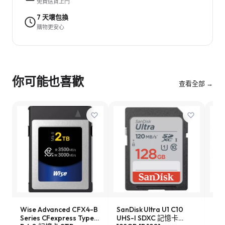
免費送貨上門
7 天壞包換
購物更安心
你可能也喜歡
查看全部 →
Wise Advanced CFX4-B
SanDisk Ultra U1 C10
Son
Series CFexpress Type-
UHS-I SDXC 記憶卡
Ser