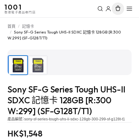
1001
香港電子產品專門店
首頁
/
記憶卡
/
Sony SF-G Series Tough UHS-II SDXC 記憶卡 128GB [R:300
W:299] (SF-G128T/T1)
1
/
2
Sony SF-G Series Tough UHS-II
SDXC 記憶卡 128GB [R:300
W:299] (SF-G128T/T1)
產品編號：
sony-sf-series-tough-uhs-ii-sdxc-128gb-300-299-sf-g128t-t1
HK$
1,548