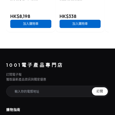
B 4.0 記憶卡 2TB
128GB [R:120]
記憶
[R:3500 W:3000]
(SDSDUN4-128G)
W:1
(CFX4-B2048M2)
HK$8,198
HK$338
HK
加入購物車
加入購物車
1001電子產品專門店
訂閱電子報
獲取最新產品資訊與獨家優惠
訂閱
購物指南