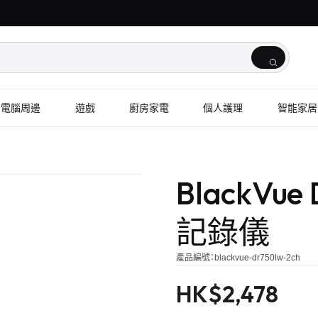
電腦周邊
遊戲
廚房家電
個人護理
智能家居
BlackVu
記錄儀
產品編號：
blackvue-dr750lw-2ch
HK$
2,478