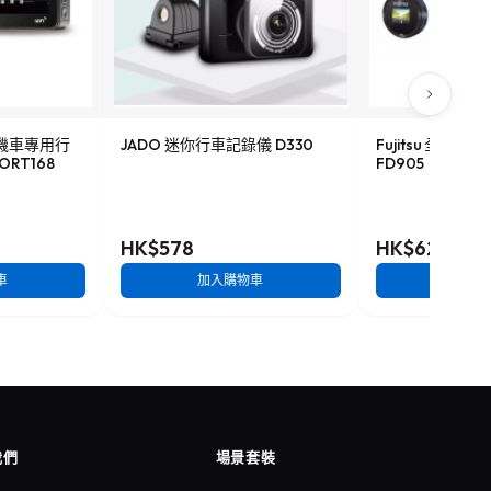
HD機車專用行
JADO 迷你行車記錄儀 D330
Fujitsu 全高
ORT168
FD905
HK$578
HK$628
車
加入購物車
加入
我們
場景套裝