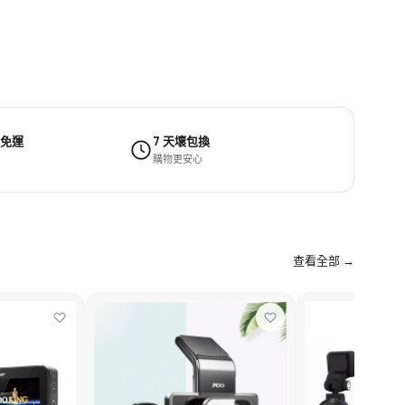
 免運
7 天壞包換
購物更安心
查看全部 →