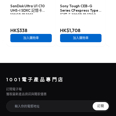
SanDisk Ultra U1 C10
Sony Tough CEB-G
Exa
UHS-I SDXC 記憶卡
Series CFexpress Type B
CFe
128GB [R:120]
記憶卡 128GB [R:1700
卡 1
(SDSDUN4-128G)
W:1480] (CEB-G128)
HK$338
HK$1,708
HK
加入購物車
加入購物車
1001電子產品專門店
訂閱電子報
獲取最新產品資訊與獨家優惠
訂閱