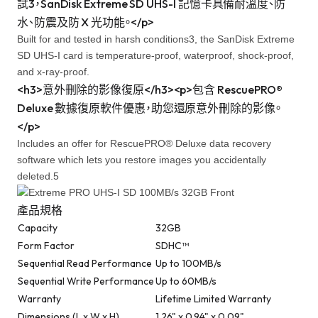
試3，SanDisk Extreme SD UHS-I 記憶卡具備耐溫度、防
水、防震及防 X 光功能。</p>
Built for and tested in harsh conditions3, the SanDisk Extreme
SD UHS-I card is temperature-proof, waterproof, shock-proof,
and x-ray-proof.
<h3>意外刪除的影像復原</h3><p>包含 RescuePRO®
Deluxe 數據復原軟件優惠，助您還原意外刪除的影像。
</p>
Includes an offer for RescuePRO® Deluxe data recovery
software which lets you restore images you accidentally
deleted.5
產品規格
Capacity
32GB
Form Factor
SDHC™
Sequential Read Performance
Up to 100MB/s
Sequential Write Performance
Up to 60MB/s
Warranty
Lifetime Limited Warranty
Dimensions (L x W x H)
1.26" x 0.94" x 0.09"