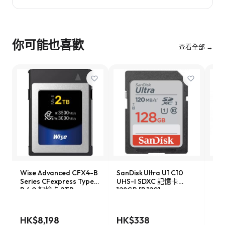
你可能也喜歡
查看全部 →
Wise Advanced CFX4-B
SanDisk Ultra U1 C10
Son
Series CFexpress Type-
UHS-I SDXC 記憶卡
Ser
B 4.0 記憶卡 2TB
128GB [R:120]
記憶
[R:3500 W:3000]
(SDSDUN4-128G)
W:1
(CFX4-B2048M2)
HK$8,198
HK$338
HK