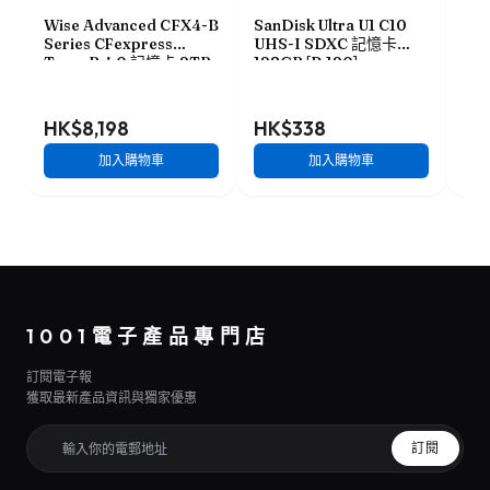
Wise Advanced CFX4-B
SanDisk Ultra U1 C10
So
Series CFexpress
UHS-I SDXC 記憶卡
Ser
Type-B 4.0 記憶卡 2TB
128GB [R:120]
B 
[R:3500 W:3000]
(SDSDUN4-128G)
W:1
(CFX4-B2048M2)
HK$8,198
HK$338
HK
加入購物車
加入購物車
1001電子產品專門店
訂閱電子報
獲取最新產品資訊與獨家優惠
訂閱