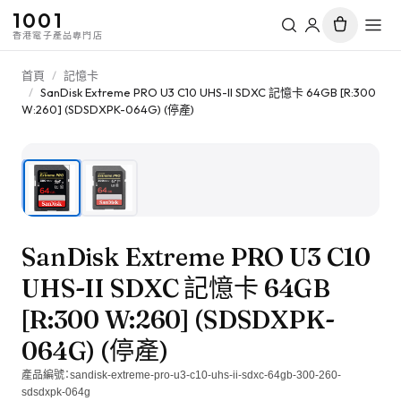
1001
香港電子產品專門店
首頁
/
記憶卡
/
SanDisk Extreme PRO U3 C10 UHS-II SDXC 記憶卡 64GB [R:300
W:260] (SDSDXPK-064G) (停產)
1
/
2
SanDisk Extreme PRO U3 C10
UHS-II SDXC 記憶卡 64GB
[R:300 W:260] (SDSDXPK-
064G) (停產)
產品編號：
sandisk-extreme-pro-u3-c10-uhs-ii-sdxc-64gb-300-260-
sdsdxpk-064g