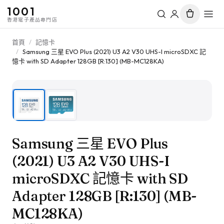
1001
香港電子產品專門店
首頁
/
記憶卡
/
Samsung 三星 EVO Plus (2021) U3 A2 V30 UHS-I microSDXC 記
憶卡 with SD Adapter 128GB [R:130] (MB-MC128KA)
1
/
2
Samsung 三星 EVO Plus
(2021) U3 A2 V30 UHS-I
microSDXC 記憶卡 with SD
Adapter 128GB [R:130] (MB-
MC128KA)