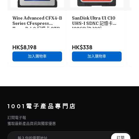
Wise Advanced CFX4-B
SanDisk Ultra U1 C10
So
Series CFexpress
UHS-I SDXC 記憶卡
Ser
Type-B 4.0 記憶卡 2TB
128GB [R:120]
B 
[R:3500 W:3000]
(SDSDUN4-128G)
W:1
(CFX4-B2048M2)
HK$8,198
HK$338
HK
加入購物車
加入購物車
1001電子產品專門店
訂閱電子報
獲取最新產品資訊與獨家優惠
訂閱