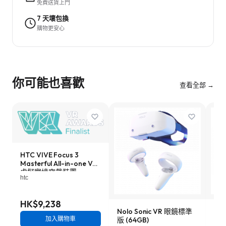
免費送貨上門
7 天壞包換
購物更安心
你可能也喜歡
查看全部 →
HTC VIVE Focus 3
Masterful All-in-one VR
虛擬實境穿戴裝置
htc
HK$9,238
Nolo Sonic VR 眼鏡標準
YV
加入購物車
版 (64GB)
(12