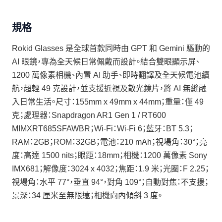
規格
Rokid Glasses 是全球首款同時由 GPT 和 Gemini 驅動的
AI 眼鏡，專為全天候日常佩戴而設計。結合雙眼顯示屏、
1200 萬像素相機、內置 AI 助手、即時翻譯及全天候電池續
航，超輕 49 克設計，並支援近視及散光鏡片，將 AI 無縫融
入日常生活。尺寸：155mm x 49mm x 44mm；重量：僅 49
克；處理器：Snapdragon AR1 Gen 1 / RT600
MIMXRT685SFAWBR；Wi-Fi：Wi-Fi 6；藍牙：BT 5.3；
RAM：2GB；ROM：32GB；電池：210 mAh；視場角：30°；亮
度：高達 1500 nits；眼距：18mm；相機：1200 萬像素 Sony
IMX681；解像度：3024 x 4032；焦距：1.9 米；光圈：F 2.25；
視場角：水平 77°，垂直 94°，對角 109°；自動對焦：不支援；
景深：34 厘米至無限遠；相機向內傾斜 3 度。