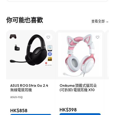
你可能也喜歡
查看全部 →
ASUS ROG Strix Go 2.4
Onikuma 頭戴式貓耳朵
Stee
無線電競耳機
(可拆卸) 電競耳機 X10
Wi
式電
asus-rog
Stee
線/
HK$398
HK$858
HK