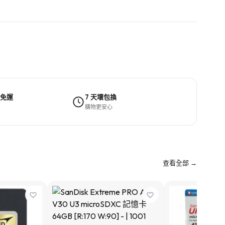
 免運
7 天壞包換
購物更安心
查看全部 →