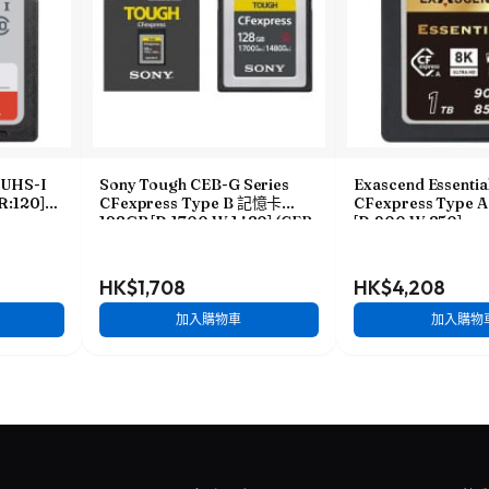
 UHS-I
Sony Tough CEB-G Series
Exascend Essenti
:120]
CFexpress Type B 記憶卡
CFexpress Type 
128GB [R:1700 W:1480] (CEB-
[R:900 W:850]
G128)
HK$1,708
HK$4,208
加入購物車
加入購物