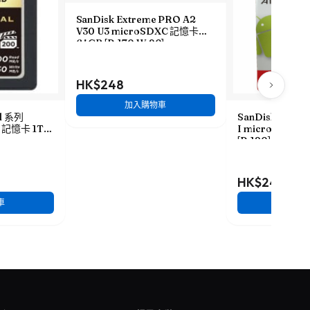
SanDisk Extreme PRO A2
V30 U3 microSDXC 記憶卡
64GB [R:170 W:90]
HK$248
加入購物車
al 系列
SanDisk Ultra 
A 記憶卡 1TB
I microSDHC
[R:120] (SDSQ
HK$248
車
加入