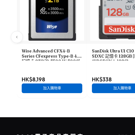
Wise Advanced CFX4-B
SanDisk Ultra U1 C10
Series CFexpress Type-B 4.0
SDXC 記憶卡 128GB [R
記憶卡 2TB [R:3500 W:3000]
(SDSDUN4-128G)
(CFX4-B2048M2)
HK$8,198
HK$338
加入購物車
加入購物車