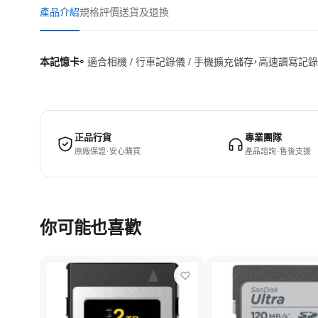
產品介紹
規格
評價
送貨及退換
本記憶卡。
適合相機 / 行車記錄儀 / 手機擴充儲存，高速讀寫記
正品行貨
專業團隊
原廠保證 · 安心購買
產品諮詢 · 售後支援
你可能也喜歡