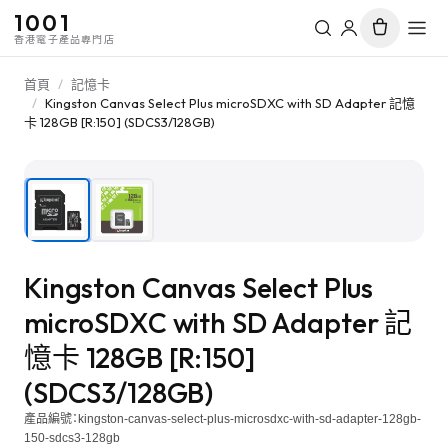
1001
香港電子產品專門店
首頁
/
記憶卡
/
Kingston Canvas Select Plus microSDXC with SD Adapter 記憶
卡 128GB [R:150] (SDCS3/128GB)
1
/
2
Kingston Canvas Select Plus
microSDXC with SD Adapter 記
憶卡 128GB [R:150]
(SDCS3/128GB)
產品編號：
kingston-canvas-select-plus-microsdxc-with-sd-adapter-128gb-
150-sdcs3-128gb