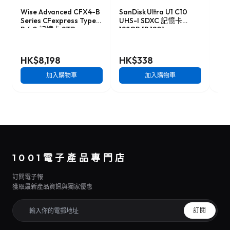
Wise Advanced CFX4-B
SanDisk Ultra U1 C10
Son
Series CFexpress Type-
UHS-I SDXC 記憶卡
Ser
B 4.0 記憶卡 2TB
128GB [R:120]
記憶
[R:3500 W:3000]
(SDSDUN4-128G)
W:1
(CFX4-B2048M2)
HK$8,198
HK$338
HK
加入購物車
加入購物車
1001電子產品專門店
訂閱電子報
獲取最新產品資訊與獨家優惠
訂閱