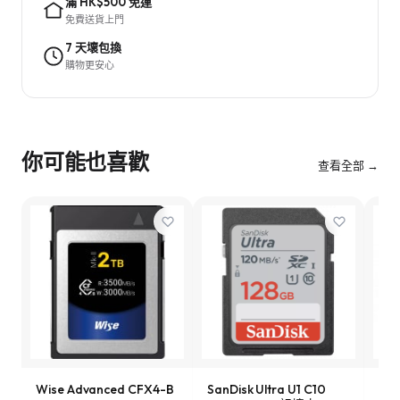
滿 HK$500 免運
免費送貨上門
7 天壞包換
購物更安心
你可能也喜歡
查看全部 →
Wise Advanced CFX4-B
SanDisk Ultra U1 C10
Son