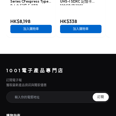
Series CFexpress Type-
UHS-I SDXC 記憶卡
Ser
B 4.0 記憶卡 2TB
128GB [R:120]
記憶
[R:3500 W:3000]
(SDSDUN4-128G)
W:1
(CFX4-B2048M2)
HK$8,198
HK$338
HK
加入購物車
加入購物車
1001電子產品專門店
訂閱電子報
獲取最新產品資訊與獨家優惠
訂閱
購物指南