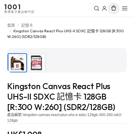
1001
香港電子產品專門店
首頁
/
記憶卡
/
Kingston Canvas React Plus UHS-II SDXC 記憶卡 128GB [R:300
W:260] (SDR2/128GB)
1
/
2
Kingston Canvas React Plus
UHS-II SDXC 記憶卡 128GB
[R:300 W:260] (SDR2/128GB)
產品編號：
kingston-canvas-react-plus-uhs-ii-sdxc-128gb-300-260-sdr2-
128gb