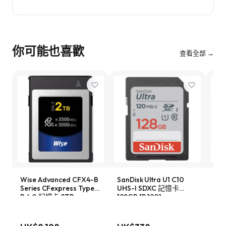
你可能也喜歡
查看全部 →
Wise Advanced CFX4-B
SanDisk Ultra U1 C10
Son
Series CFexpress Type-
UHS-I SDXC 記憶卡
Ser
B 4.0 記憶卡 2TB
128GB [R:120]
記憶
[R:3500 W:3000]
(SDSDUN4-128G)
W:1
(CFX4-B2048M2)