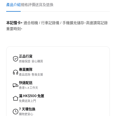
產品介紹
規格
評價
送貨及退換
本記憶卡。
適合相機 / 行車記錄儀 / 手機擴充儲存，高速讀寫記錄
重要時刻。
正品行貨
原廠保證 · 安心購買
專業團隊
產品諮詢 · 售後支援
快速配送
香港 1–3 工作天
滿 HK$500 免運
免費送貨上門
7 天壞包換
購物更安心