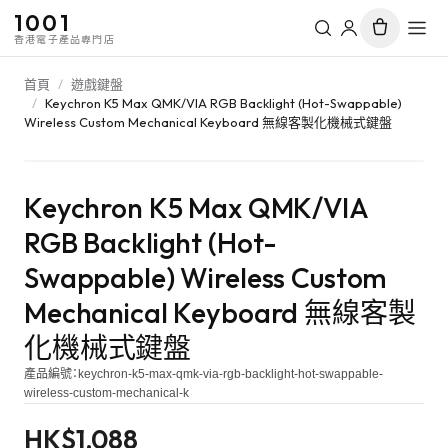
1001
香港電子產品專門店
首頁
/
遊戲鍵盤
/
Keychron K5 Max QMK/VIA RGB Backlight (Hot-Swappable)
Wireless Custom Mechanical Keyboard 無線客製化機械式鍵盤
Keychron K5 Max QMK/VIA
RGB Backlight (Hot-
Swappable) Wireless Custom
Mechanical Keyboard 無線客製
化機械式鍵盤
產品編號：
keychron-k5-max-qmk-via-rgb-backlight-hot-swappable-
wireless-custom-mechanical-k
HK$
1,088