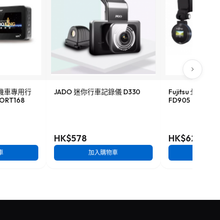
HD機車專用行
JADO 迷你行車記錄儀 D330
Fujitsu 全高
ORT168
FD905
HK$578
HK$628
車
加入購物車
加入