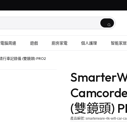
電腦周邊
遊戲
廚房家電
個人護理
智能家居
r 超高清行車記錄儀 (雙鏡頭) PRO2
SmarterWa
Camcor
(雙鏡頭) P
產品編號：
smarterware-4k-wifi-car-c