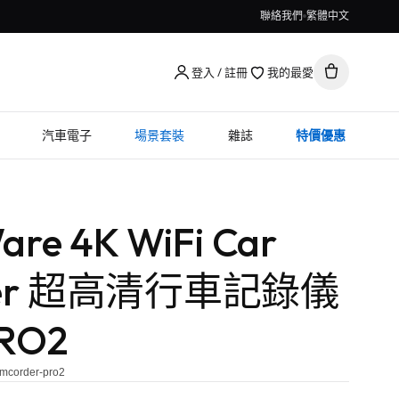
聯絡我們
繁體中文
登入 / 註冊
我的最愛
汽車電子
場景套裝
雜誌
特價優惠
re 4K WiFi Car
der 超高清行車記錄儀
RO2
amcorder-pro2