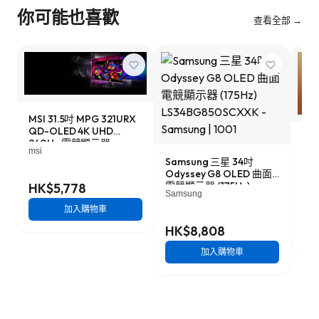
你可能也喜歡
查看全部 →
MSI 31.5吋 MPG 321URX
QD-OLED 4K UHD
LG 
240Hz 電競顯示器
UH
msi
Samsung 三星 34吋
器 
LG
Odyssey G8 OLED 曲面
電競顯示器 (175Hz)
HK$5,778
Samsung
LS34BG850SCXXK
HK
加入購物車
HK$8,808
加入購物車